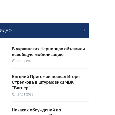
ИДЕО
В украинских Черновцах объявили
всеобщую мобилизацию
01.07.2023
access_time
Евгений Пригожин позвал Игоря
Стрелкова в штурмовики ЧВК
"Вагнер"
27.01.2023
access_time
Никаких обсуждений по