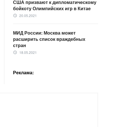
США призвают к дипломатическому
бойкоту Олимпийских игр в Китае
20.05.2021
access_time
МИД России: Москва может
расширить список враждебных
стран
18.05.2021
access_time
Реклама: