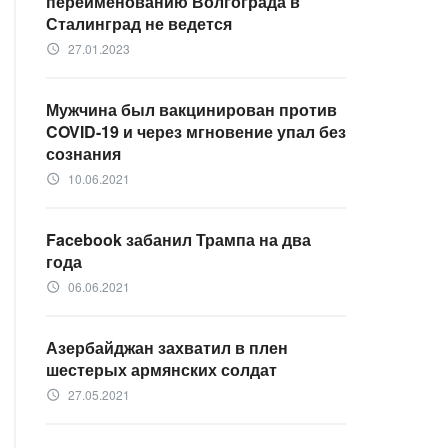
переименованию Волгограда в
Сталинград не ведется
27.01.2023
access_time
Мужчина был вакцинирован против
COVID-19 и через мгновение упал без
сознания
10.06.2021
access_time
Facebook забанил Трампа на два
года
06.06.2021
access_time
Азербайджан захватил в плен
шестерых армянских солдат
27.05.2021
access_time