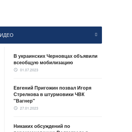
ИДЕО
В украинских Черновцах объявили
всеобщую мобилизацию
01.07.2023
access_time
Евгений Пригожин позвал Игоря
Стрелкова в штурмовики ЧВК
"Вагнер"
27.01.2023
access_time
Никаких обсуждений по