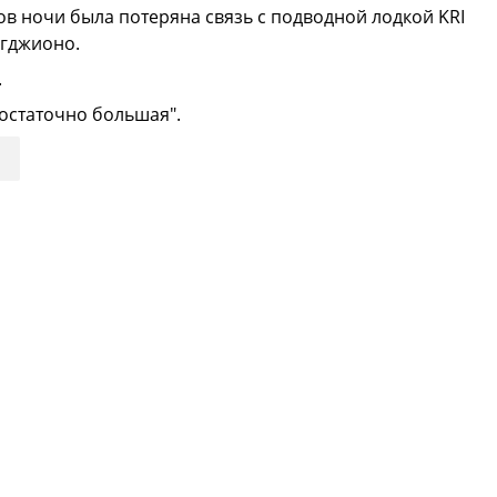
сов ночи была потеряна связь с подводной лодкой KRI
игджионо.
.
достаточно большая".