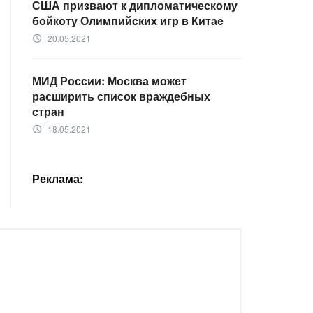
США призвают к дипломатическому
бойкоту Олимпийских игр в Китае
20.05.2021
access_time
МИД России: Москва может
расширить список враждебных
стран
18.05.2021
access_time
Реклама: