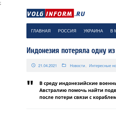
;
ГЛАВНАЯ
РОССИЯ
УКРАИНА
В 
Индонезия потеряла одну из
21.04.2021
Новости
Интересные но
access_time
folder_open
В среду индонезийские военны
Австралию помочь найти подв
после потери связи с кораблем