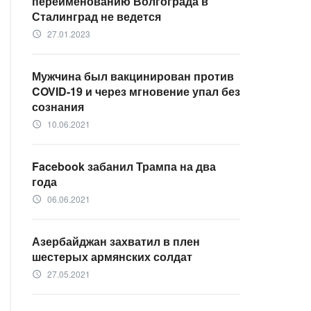
переименованию Волгограда в
Сталинград не ведется
27.01.2023
access_time
Мужчина был вакцинирован против
COVID-19 и через мгновение упал без
сознания
10.06.2021
access_time
Facebook забанил Трампа на два
года
06.06.2021
access_time
Азербайджан захватил в плен
шестерых армянских солдат
27.05.2021
access_time