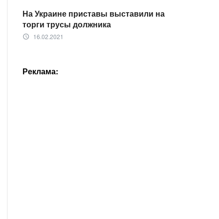
На Украине приставы выставили на
торги трусы должника
16.02.2021
access_time
Реклама: