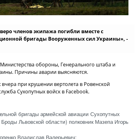
веро членов экипажа погибли вместе с
ционной бригады Вооруженных сил Украины», -
Министерства обороны, Генерального штаба и
раины. Причины аварии выясняются.
вчера при крушении вертолета в Ровенской
служба Сухопутных войск в Facebook.
тдельной бригады армейской авиации Сухопутных
 Броды Львовской области) полковник Мазепа Игорь
опенко Владислав Валерьевич;