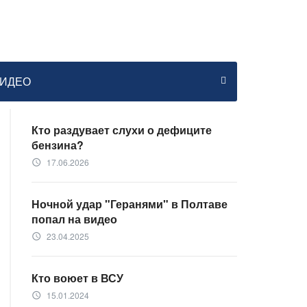
ИДЕО
Кто раздувает слухи о дефиците
бензина?
17.06.2026
access_time
Ночной удар "Геранями" в Полтаве
попал на видео
23.04.2025
access_time
Кто воюет в ВСУ
15.01.2024
access_time