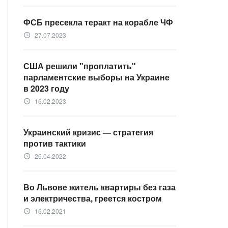
ФСБ пресекла теракт на корабле ЧФ
27.07.2023
access_time
США решили "проплатить"
парламентские выборы на Украине
в 2023 году
16.02.2023
access_time
Украинский кризис — стратегия
против тактики
26.04.2022
access_time
Во Львове житель квартиры без газа
и электричества, греется костром
16.02.2021
access_time