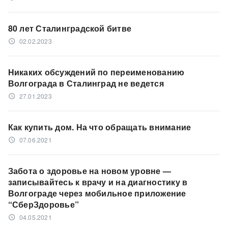
80 лет Сталинградской битве
02.02.2023
access_time
Никаких обсуждений по переименованию
Волгограда в Сталинград не ведется
27.01.2023
access_time
Как купить дом. На что обращать внимание
07.06.2021
access_time
Забота о здоровье на новом уровне —
записывайтесь к врачу и на диагностику в
Волгограде через мобильное приложение
“СберЗдоровье”
04.05.2021
access_time