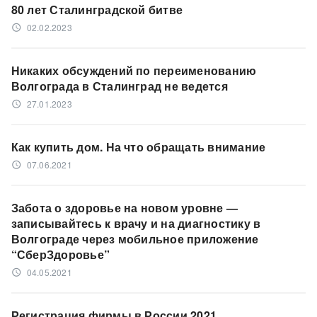
80 лет Сталинградской битве
02.02.2023
access_time
Никаких обсуждений по переименованию
Волгограда в Сталинград не ведется
27.01.2023
access_time
Как купить дом. На что обращать внимание
07.06.2021
access_time
Забота о здоровье на новом уровне —
записывайтесь к врачу и на диагностику в
Волгограде через мобильное приложение
“СберЗдоровье”
04.05.2021
access_time
Регистрация фирмы в России 2021