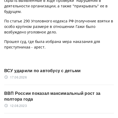
скрыть выявленные в ходе проверки нарушения в
деятельности организации, а также "прикрывать" ее в
будущем.
По статье 290 Уголовного кодекса РФ (получение взятки в
особо крупном размере в отношении Гажи было
возбуждено уголовное дело.
Прошел суд, где была избрана мера наказания для
преступникаа - арест.
ВСУ ударили по автобусу с детьми
17.06.2026
access_time
ВВП России показал максимальный рост за
полтора года
12.08.2023
access_time