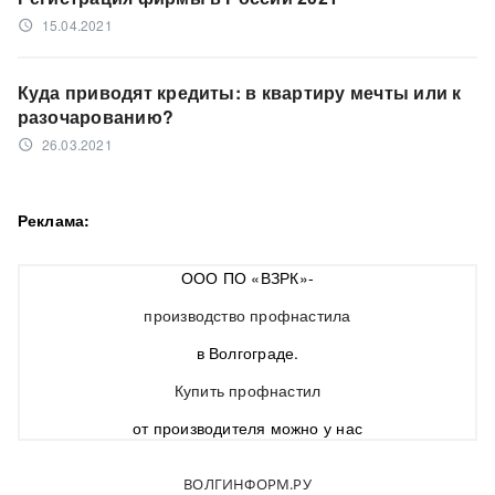
15.04.2021
access_time
Куда приводят кредиты: в квартиру мечты или к
разочарованию?
26.03.2021
access_time
Реклама:
ООО ПО «ВЗРК»-
производство профнастила
в Волгограде.
Купить профнастил
от производителя можно у нас
ВОЛГИНФОРМ.РУ