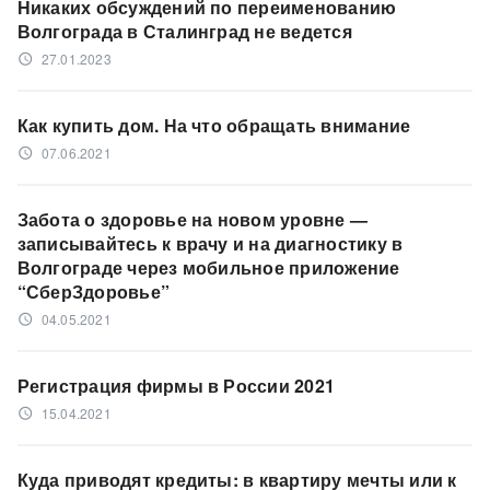
Никаких обсуждений по переименованию
Волгограда в Сталинград не ведется
27.01.2023
access_time
Как купить дом. На что обращать внимание
07.06.2021
access_time
Забота о здоровье на новом уровне —
записывайтесь к врачу и на диагностику в
Волгограде через мобильное приложение
“СберЗдоровье”
04.05.2021
access_time
Регистрация фирмы в России 2021
15.04.2021
access_time
Куда приводят кредиты: в квартиру мечты или к