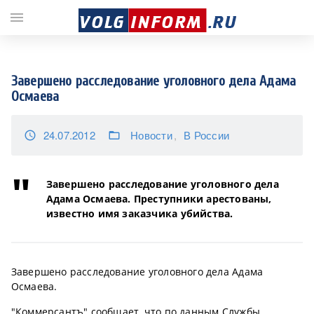
;
menu
Завершено расследование уголовного дела Адама
Осмаева
24.07.2012
Новости
В России
access_time
folder_open
Завершено расследование уголовного дела
Адама Осмаева. Преступники арестованы,
известно имя заказчика убийства.
Завершено расследование уголовного дела Адама
Осмаева.
"Коммерсантъ" сообщает, что по данным Службы