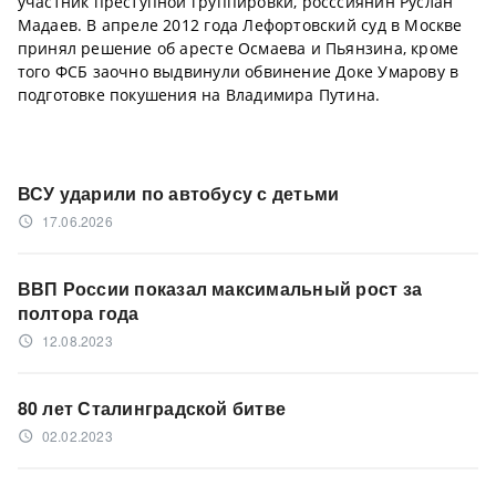
участник преступной группировки, росссиянин Руслан
Мадаев. В апреле 2012 года Лефортовский суд в Москве
принял решение об аресте Осмаева и Пьянзина, кроме
того ФСБ заочно выдвинули обвинение Доке Умарову в
подготовке покушения на Владимира Путина.
ВСУ ударили по автобусу с детьми
17.06.2026
access_time
ВВП России показал максимальный рост за
полтора года
12.08.2023
access_time
80 лет Сталинградской битве
02.02.2023
access_time