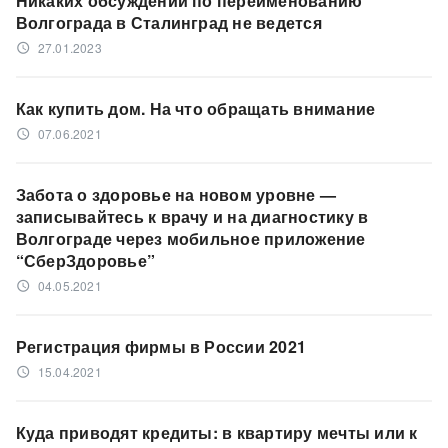
Никаких обсуждений по переименованию
Волгограда в Сталинград не ведется
27.01.2023
access_time
Как купить дом. На что обращать внимание
07.06.2021
access_time
Забота о здоровье на новом уровне —
записывайтесь к врачу и на диагностику в
Волгограде через мобильное приложение
“СберЗдоровье”
04.05.2021
access_time
Регистрация фирмы в России 2021
15.04.2021
access_time
Куда приводят кредиты: в квартиру мечты или к