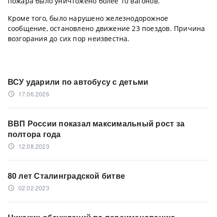
пожара было уничтожено более 10 вагонов.
Кроме того, было нарушено железнодорожное
сообщение, остановлено движение 23 поездов. Причина
возгорания до сих пор неизвестна.
ВСУ ударили по автобусу с детьми
17.06.2026
access_time
ВВП России показал максимальный рост за
полтора года
12.08.2023
access_time
80 лет Сталинградской битве
02.02.2023
access_time