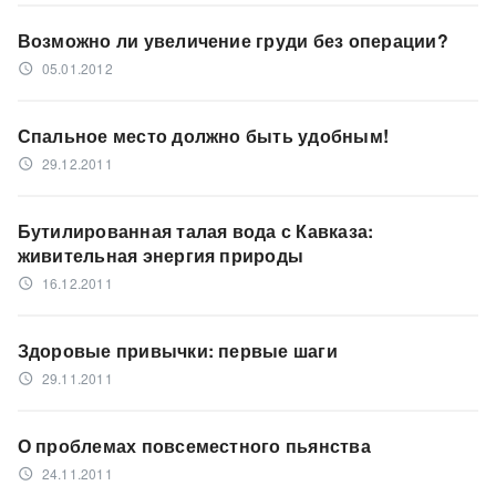
Возможно ли увеличение груди без операции?
05.01.2012
access_time
Спальное место должно быть удобным!
29.12.2011
access_time
Бутилированная талая вода с Кавказа:
живительная энергия природы
16.12.2011
access_time
Здоровые привычки: первые шаги
29.11.2011
access_time
О проблемах повсеместного пьянства
24.11.2011
access_time