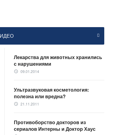
ИДЕО
Лекарства для животных хранились
с нарушениями
09.01.2014
access_time
Ультразвуковая косметология:
полезна или вредна?
21.11.2011
access_time
Противоборство докторов из
сериалов Интерны и Доктор Хаус