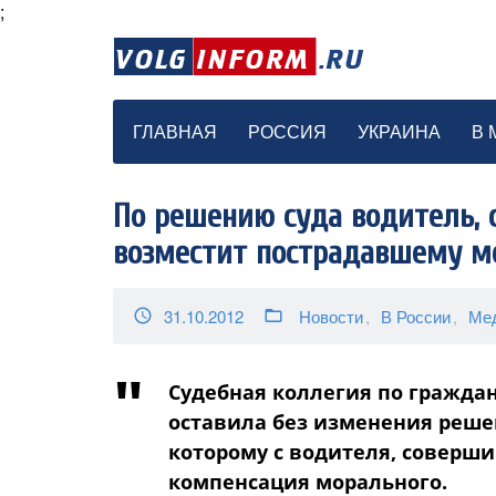
;
ГЛАВНАЯ
РОССИЯ
УКРАИНА
В 
По решению суда водитель, 
возместит пострадавшему 
31.10.2012
Новости
В России
Ме
access_time
folder_open
Судебная коллегия по граждан
оставила без изменения решен
которому с водителя, соверш
компенсация морального.