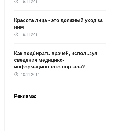
19.11.2011
access_time
Красота лица - это должный уход за
ним
18.11.2011
access_time
Как подбирать врачей, используя
сведения медицико-
информационного портала?
18.11.2011
access_time
Реклама: