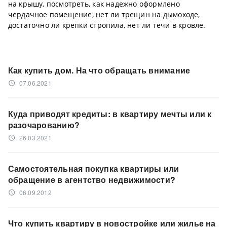
на крышу, посмотреть, как надежно оформлено
чердачное помещение, нет ли трещин на дымоходе,
достаточно ли крепки стропила, нет ли течи в кровле.
Как купить дом. На что обращать внимание
07.06.2021
access_time
Куда приводят кредиты: в квартиру мечты или к
разочарованию?
26.03.2021
access_time
Самостоятельная покупка квартиры или
обращение в агентство недвижимости?
06.09.2012
access_time
Что купить квартиру в новостройке или жилье на