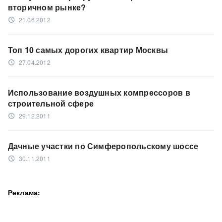
вторичном рынке?
21.06.2012
access_time
Топ 10 самых дорогих квартир Москвы
27.04.2012
access_time
Использование воздушных компрессоров в
строительной сфере
29.12.2011
access_time
Дачные участки по Симферопольскому шоссе
30.11.2011
access_time
Реклама: