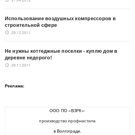
access_time
Использование воздушных компрессоров в
строительной сфере
29.12.2011
access_time
Не нужны коттеджные поселки - куплю дом в
деревне недорого!
29.11.2011
access_time
Реклама:
ООО ПО «ВЗРК»-
производство профнастила
в Волгограде.