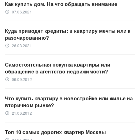
Как купить дом. На что обращать внимание
07.06.2021
access_time
Куда приводят кредиты: в квартиру мечты или к
разочарованию?
26.03.2021
access_time
Самостоятельная покупка квартиры или
обращение в агентство недвижимости?
06.09.2012
access_time
Что купить квартиру в новостройке или жилье на
вторичном рынке?
21.06.2012
access_time
Топ 10 самых дорогих квартир Москвы
27.04.2012