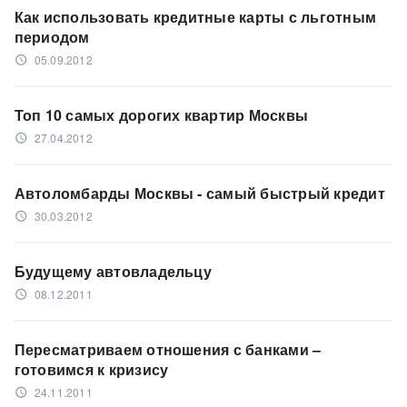
Как использовать кредитные карты с льготным
периодом
05.09.2012
access_time
Топ 10 самых дорогих квартир Москвы
27.04.2012
access_time
Автоломбарды Москвы - самый быстрый кредит
30.03.2012
access_time
Будущему автовладельцу
08.12.2011
access_time
Пересматриваем отношения с банками –
готовимся к кризису
24.11.2011
access_time