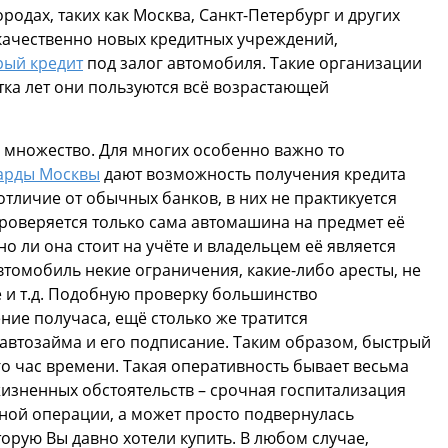
родах, таких как Москва, Санкт-Петербург и других
качественно новых кредитных учреждений,
рый кредит
под залог автомобиля. Такие организации
тка лет они пользуются всё возрастающей
 множество. Для многих особенно важно то
арды Москвы
дают возможность получения кредита
 отличие от обычных банков, в них не практикуется
роверяется только сама автомашина на предмет её
но ли она стоит на учёте и владельцем её является
втомобиль некие ограничения, какие-либо аресты, не
 и т.д. Подобную проверку большинство
ие получаса, ещё столько же тратится
автозайма и его подписание. Таким образом, быстрый
го час времени. Такая оперативность бывает весьма
зненных обстоятельств – срочная госпитализация
нной операции, а может просто подвернулась
орую Вы давно хотели купить. В любом случае,