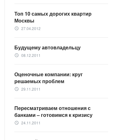
Топ 10 самых дорогих квартир
Москвы
27.04.2012
access_time
Будущему автовладельцу
08.12.2011
access_time
Оценочные компании: круг
решаемых проблем
29.11.2011
access_time
Пересматриваем отношения с
банками – готовимся к кризису
24.11.2011
access_time