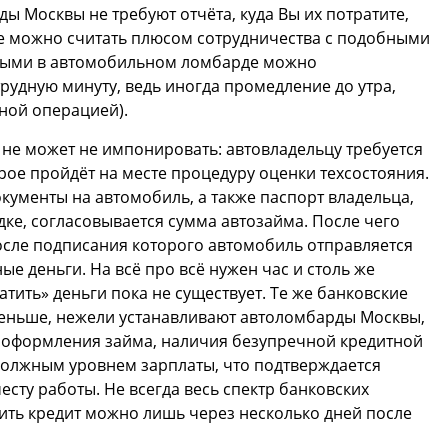
ы Москвы не требуют отчёта, куда Вы их потратите,
е можно считать плюсом сотрудничества с подобными
ичными в автомобильном ломбарде можно
рудную минуту, ведь иногда промедление до утра,
чной операцией).
не может не импонировать: автовладельцу требуется
рое пройдёт на месте процедуру оценки техсостояния.
окументы на автомобиль, а также паспорт владельца,
дке, согласовывается сумма автозайма. После чего
осле подписания которого автомобиль отправляется
ые деньги. На всё про всё нужен час и столь же
тить» деньги пока не существует. Те же банковские
меньше, нежели устанавливают автоломбарды Москвы,
 оформления займа, наличия безупречной кредитной
 должным уровнем зарплаты, что подтверждается
ту работы. Не всегда весь спектр банковских
ить кредит можно лишь через несколько дней после