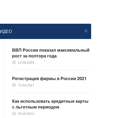
ИДЕО
ВВП России показал максимальный
рост за полтора года
12.08.2023
access_time
Регистрация фирмы в России 2021
15.04.2021
access_time
Как использовать кредитные карты
с льготным периодом
05.09.2012
access_time